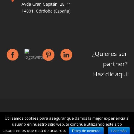
Avda Gran Capitán, 28. 1ª
14001, Córdoba (España).
¿Quieres ser
partner?
Haz clic aquí
Copyright
ECONLAB 2017 ®
- All Rights Reserved
Utilizamos cookies para asegurar que damos la mejor experiencia al
usuario en nuestro sitio web. Si continúa utilizando este sitio
asumiremos que está de acuerdo.
Estoy de acuerdo
Leer más